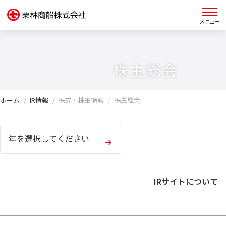
栗林商船 早わかり
株主総会
グループについて
ホーム
IR情報
株式・株主情報
株主総会
IR情報
年を選択してください
サステナビリティ
IRサイトについて
採用情報