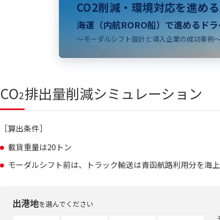
CO2削減・環境対応を進め
海運（内航RORO船）で進めるド
〜モーダルシフト設計と導入企業の成功事例〜
CO
排出量削減シミュレーション
2
［算出条件］
載貨重量は20トン
モーダルシフト前は、トラック輸送は青函航路利用分を海上
出港地
を選んでください