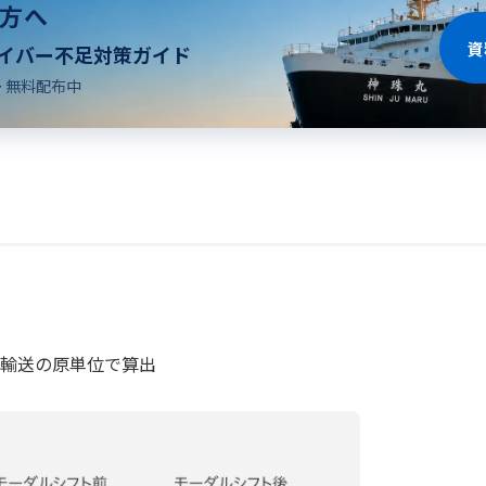
る方へ
資
ライバー不足対策ガイド
 無料配布中
輸送の原単位で算出