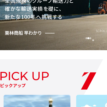
全国規模のグループ輸送力と
確かな輸送実績を礎に、
新たな100年へ挑戦する
運航スケジュール
SCROL
海陸複合一貫輸送
栗林商船 早わかり
内航定期船事業
お問い合わせ
よくあるご質問
ピックアップ