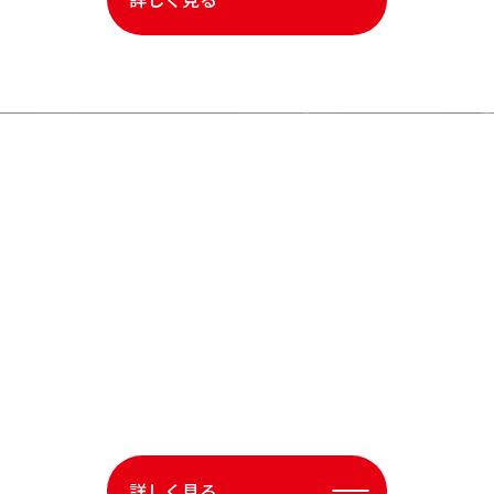
サステナビリティ
栗林商船が目指す
持続可能な社会
「環境保全と安全輸送を通して社会に貢献」を理念に、
サステナ
ビリティ経営に取り組んでいます。
詳しく見る