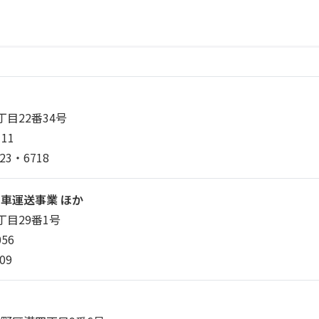
目22番34号
111
123・6718
車運送事業 ほか
丁目29番1号
056
09