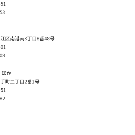
551
53
江区南港南3丁目8番48号
501
08
 ほか
手町二丁目2番1号
951
82