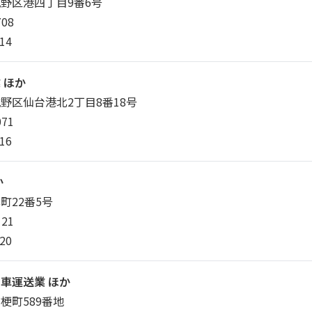
野区港四丁目9番6号
708
14
 ほか
野区仙台港北2丁目8番18号
071
16
か
町22番5号
121
20
車運送業 ほか
梗町589番地