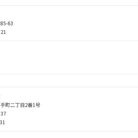
5-63
321
業
手町二丁目2番1号
337
31