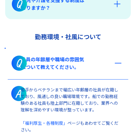
育児や介護を支援する制度は
Q
ありますか？
「人材育成とキャリア支援」
「福利厚生・各種制度」
勤務環境・社風について
社員の年齢層や職場の雰囲気
Q
について教えてください。
「福利厚生・各種制度」
若手からベテランまで幅広い年齢層の社員が在籍し
A
ており、風通しの良い職場環境です。船での勤務経
験のある社員も陸上部門に在籍しており、業界への
理解を深めやすい環境が整っています。
「福利厚生・各種制度」
ページもあわせてご覧くだ
さい。