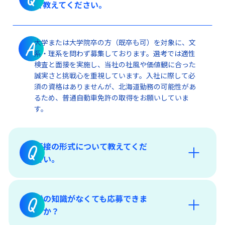
「福利厚生・各種制度」
て教えてください。
大学または大学院卒の方（既卒も可）を対象に、文
A
系・理系を問わず募集しております。選考では適性
検査と面接を実施し、当社の社風や価値観に合った
誠実さと挑戦心を重視しています。入社に際して必
須の資格はありませんが、北海道勤務の可能性があ
るため、普通自動車免許の取得をお願いしていま
す。
面接の形式について教えてくだ
Q
さい。
船の知識がなくても応募できま
Q
すか？