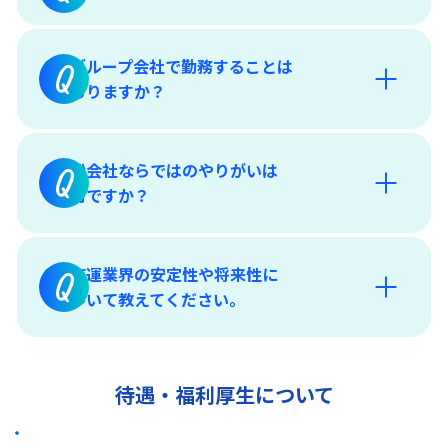
グループ会社で勤務することは
Q
ありますか？
船会社ならではのやりがいは
Q
何ですか？
「福利厚生・各種制度」
海運業界の安定性や将来性に
Q
「グループ会社採用情報」
ついて教えてください。
待遇・福利厚生について